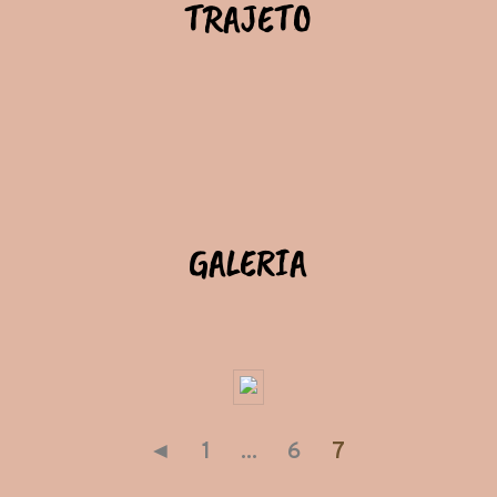
TRAJETO
GALERIA
◄
1
...
6
7