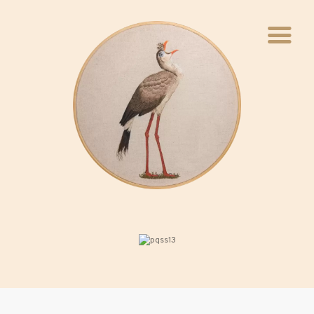
INÍCIO
QUEM FAZ
VIVÊNCIAS
WEBINÁRIO
PAVILHÃO
BLOCO
INFÂNCIAS
INSTALAÇÃO
FOTOS