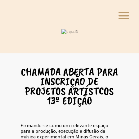
INÍCIO
QUEM FAZ
VIVÊNCIAS
CHAMADA ABERTA PARA
WEBINÁRIO
INSCRIÇÃO DE
PAVILHÃO
PROJETOS ARTÍSTCOS
BLOCO
13ª EDIÇÃO
INFÂNCIAS
INSTALAÇÃO
Firmando-se como um relevante espaço
para a produção, execução e difusão da
FOTOS
música experimental em Minas Gerais, o