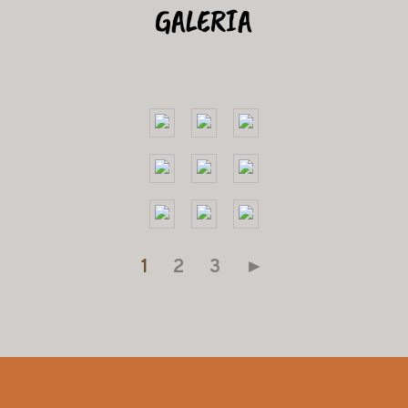
GALERIA
1
2
3
►