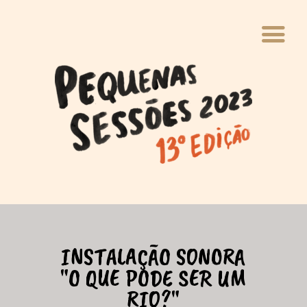
INÍCIO
QUEM FAZ
VIVÊNCIAS
WEBINÁRIO
PAVILHÃO
BLOCO
INFÂNCIAS
INSTALAÇÃO SONORA
INSTALAÇÃO
"O QUE PODE SER UM
RIO?"
FOTOS