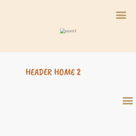
INÍCIO
QUEM FAZ
VIVÊNCIAS
HEADER HOME 2
WEBINÁRIO
PAVILHÃO
BLOCO
INFÂNCIAS
INSTALAÇÃO
FOTOS